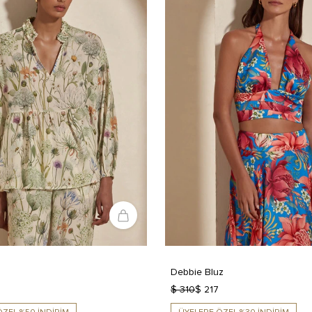
Debbie Bluz
5
$ 310
$ 217