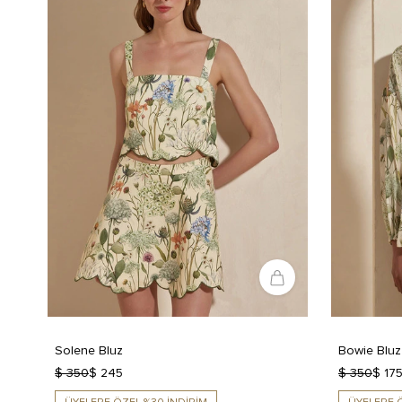
Solene Bluz
Bowie Bluz
$ 350
$ 245
$ 350
$ 17