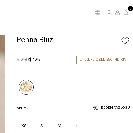
0
Penna Bluz
$ 250
$ 125
ÜYELERE ÖZEL %50 İNDİRİM
BEDEN TABLOSU
BEDEN
XS
S
M
L