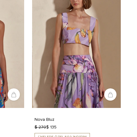
Nova Bluz
$ 270
$ 135