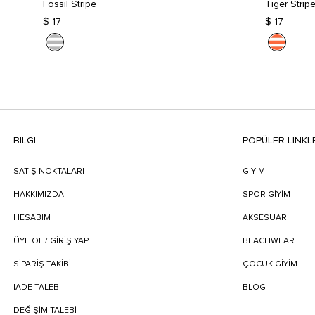
Fossil Stripe
Tiger Strip
$ 17
$ 17
BILGI
POPÜLER LİNKL
SATIŞ NOKTALARI
GİYİM
HAKKIMIZDA
SPOR GİYİM
HESABIM
AKSESUAR
ÜYE OL / GİRİŞ YAP
BEACHWEAR
SIPARIŞ TAKIBI
ÇOCUK GİYİM
İADE TALEBI
BLOG
DEĞIŞIM TALEBI