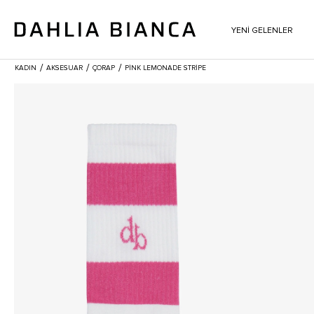
YENİ GELENLER
/
/
/
KADIN
AKSESUAR
ÇORAP
PINK LEMONADE STRIPE