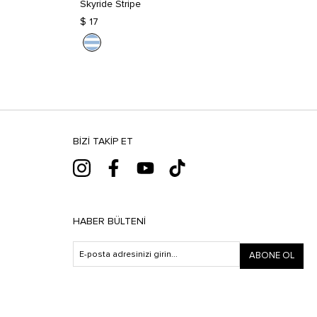
Skyride Stripe
$ 17
BIZI TAKIP ET
HABER BÜLTENI
ABONE OL