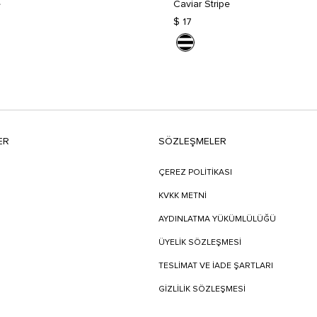
e
Caviar Stripe
$ 17
ER
SÖZLEŞMELER
ÇEREZ POLİTİKASI
KVKK METNİ
AYDINLATMA YÜKÜMLÜLÜĞÜ
ÜYELIK SÖZLEŞMESI
TESLIMAT VE İADE ŞARTLARI
GİZLİLİK SÖZLEŞMESİ