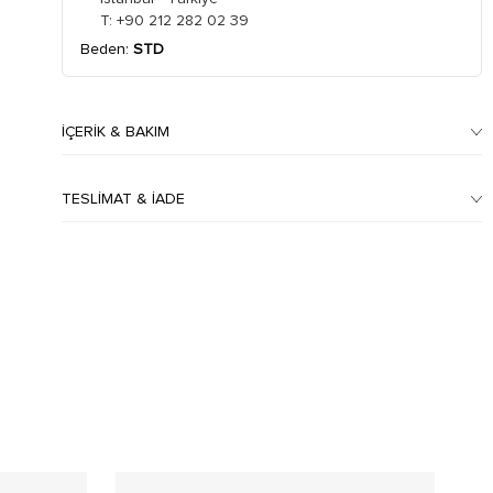
T: +90 212 282 02 39
Beden:
STD
İÇERIK & BAKIM
TESLIMAT & İADE