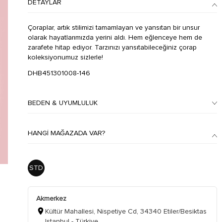
DETAYLAR
Çoraplar, artık stilimizi tamamlayan ve yansıtan bir unsur
olarak hayatlarımızda yerini aldı. Hem eğlenceye hem de
zarafete hitap ediyor. Tarzınızı yansıtabileceğiniz çorap
koleksiyonumuz sizlerle!
DHB451301008-146
BEDEN & UYUMLULUK
HANGI MAĞAZADA VAR?
STD
Akmerkez
Kültür Mahallesi, Nispetiye Cd, 34340 Etiler/Besiktas
Istanbul - Türkiye