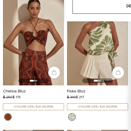
DE
Chelsia Bluz
Fiske Bluz
$ 250
$ 175
$ 310
$ 217
ÜYELERE ÖZEL %30 İNDİRİM
ÜYELERE ÖZEL %30 İNDİRİM