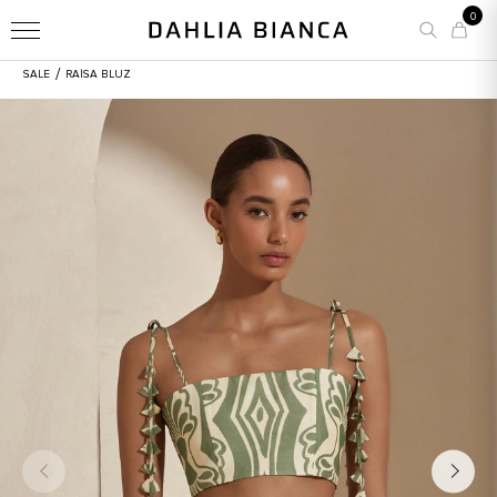
0
/
SALE
RAISA BLUZ