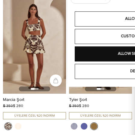
ALLO
CUSTO
ALLOW S
DE
Marcia Şort
Tyler Şort
$ 350
$ 280
$ 350
$ 280
ÜYELERE ÖZEL %20 İNDİRİM
ÜYELERE ÖZEL %20 İNDİRİM