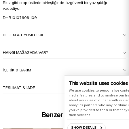
Bluz gibi crop üstlerle birleştiğinde özgüvenli bir yaz şıklığı
vadediyor.
DHB10107608-109
BEDEN & UYUMLULUK
HANGI MAĞAZADA VAR?
İÇERIK & BAKIM
This website uses cookies
TESLIMAT & İADE
We use cookies to personalise conte
media features and to analyse our tra
about your use of our site with our s
analytics partners who may combine it
you’ve provided to them or that they’
Benzer Ürünler
their services.
SHOW DETAILS