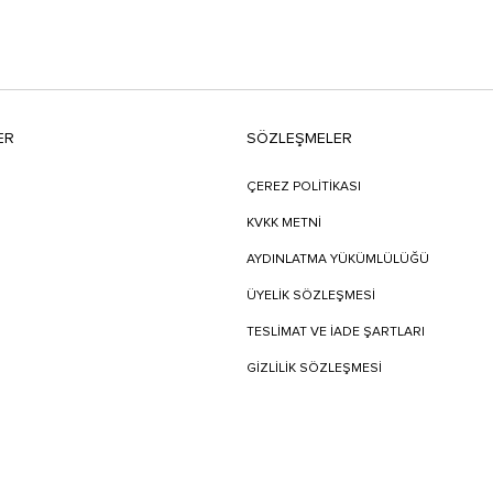
ER
SÖZLEŞMELER
ÇEREZ POLİTİKASI
KVKK METNİ
AYDINLATMA YÜKÜMLÜLÜĞÜ
ÜYELIK SÖZLEŞMESI
TESLIMAT VE İADE ŞARTLARI
GİZLİLİK SÖZLEŞMESİ