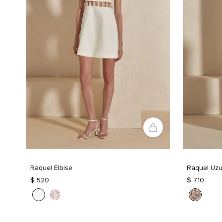
Raquel Elbise
Raquel Uzu
$ 520
$ 710