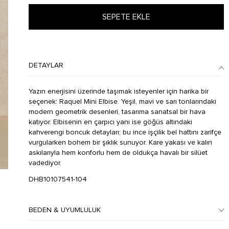
SEPETE EKLE
DETAYLAR
Yazın enerjisini üzerinde taşımak isteyenler için harika bir
seçenek: Raquel Mini Elbise. Yeşil, mavi ve sarı tonlarındaki
modern geometrik desenleri, tasarıma sanatsal bir hava
katıyor. Elbisenin en çarpıcı yanı ise göğüs altındaki
kahverengi boncuk detayları; bu ince işçilik bel hattını zarifçe
vurgularken bohem bir şıklık sunuyor. Kare yakası ve kalın
askılarıyla hem konforlu hem de oldukça havalı bir silüet
vadediyor.
DHB10107541-104
BEDEN & UYUMLULUK