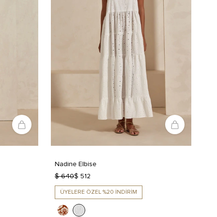
Nadine Elbise
$ 640
$ 512
ÜYELERE ÖZEL %20 İNDİRİM