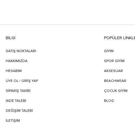
BILGI
POPÜLER LİNKL
SATIŞ NOKTALARI
GİYİM
HAKKIMIZDA
SPOR GİYİM
HESABIM
AKSESUAR
ÜYE OL / GİRİŞ YAP
BEACHWEAR
SIPARIŞ TAKIBI
ÇOCUK GİYİM
İADE TALEBI
BLOG
DEĞIŞIM TALEBI
İLETIŞIM