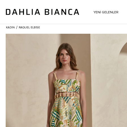
YENİ GELENLER
/
KADIN
RAQUEL ELBISE