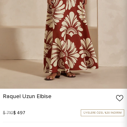
Raquel Uzun Elbise
$ 710
$ 497
ÜYELERE ÖZEL %30 İNDİRİM