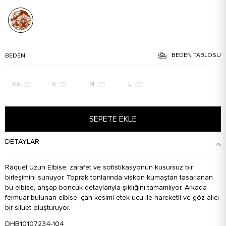
BEDEN TABLOSU
BEDEN
XS
S
M
L
SEPETE EKLE
DETAYLAR
Raquel Uzun Elbise, zarafet ve sofistikasyonun kusursuz bir
birleşimini sunuyor. Toprak tonlarında viskon kumaştan tasarlanan
bu elbise, ahşap boncuk detaylarıyla şıklığını tamamlıyor. Arkada
fermuar bulunan elbise, çan kesimi etek ucu ile hareketli ve göz alıcı
bir siluet oluşturuyor.
DHB10107234-104