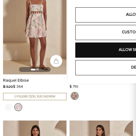
ALLO
CUSTO
ALLOW S
DE
Raquel Elbise
Raquel Uzun Elbise
$ 520
$ 364
$ 710
ÜYELERE ÖZEL %30 İNDİRİM