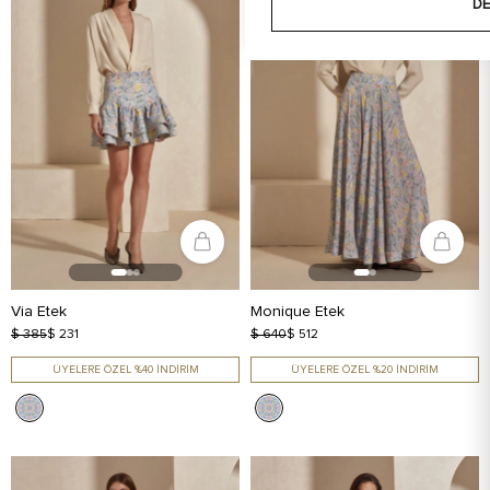
DE
Via Etek
Monique Etek
$ 385
$ 231
$ 640
$ 512
ÜYELERE ÖZEL %40 İNDİRİM
ÜYELERE ÖZEL %20 İNDİRİM