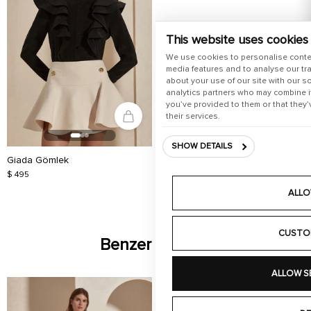
This website uses cookies
We use cookies to personalise conte
media features and to analyse our tra
about your use of our site with our s
analytics partners who may combine it
you’ve provided to them or that they’
their services.
SHOW DETAILS
Giada Gömlek
$ 495
ALLO
CUSTO
Benzer Ürünler
ALLOW S