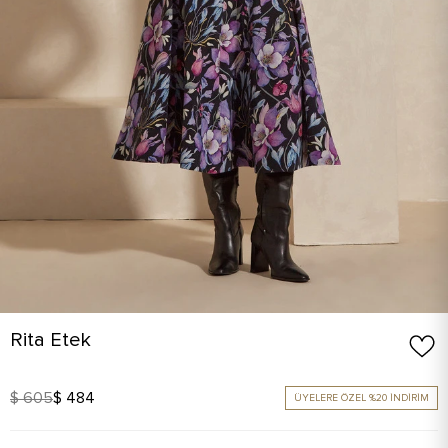
Rita Etek
$ 605
$ 484
ÜYELERE ÖZEL %20 İNDİRİM