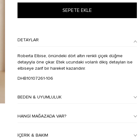
SEPETE EKLE
DETAYLAR
Roberta Elbise, önündeki dört altın renkli çiçek düğme
detayıyla öne çıkar. Etek ucundaki volanlı dikiş detayları ise
elbiseye zarif bir hareket kazandırır.
DHB10107261-106
BEDEN & UYUMLULUK
HANGI MAĞAZADA VAR?
İÇERIK & BAKIM