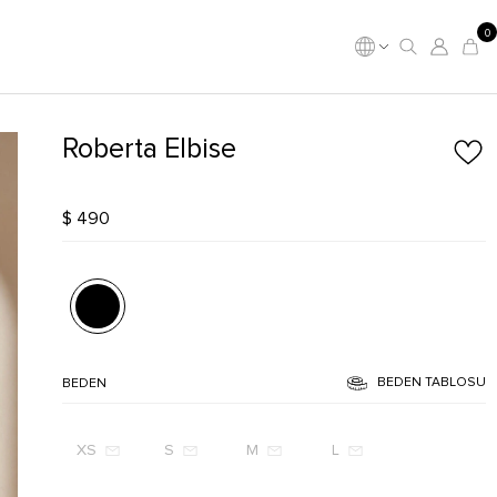
0
Roberta Elbise
$ 490
BEDEN TABLOSU
BEDEN
XS
S
M
L