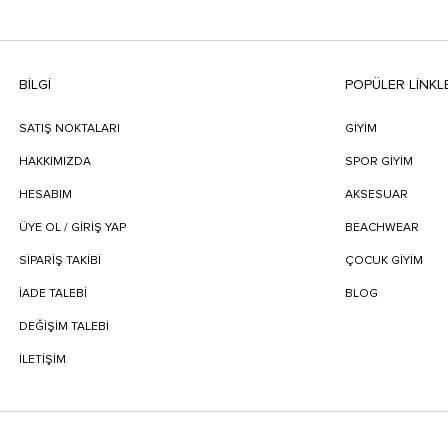
BILGI
POPÜLER LİNKL
SATIŞ NOKTALARI
GİYİM
HAKKIMIZDA
SPOR GİYİM
HESABIM
AKSESUAR
ÜYE OL / GİRİŞ YAP
BEACHWEAR
SIPARIŞ TAKIBI
ÇOCUK GİYİM
İADE TALEBI
BLOG
DEĞIŞIM TALEBI
İLETIŞIM