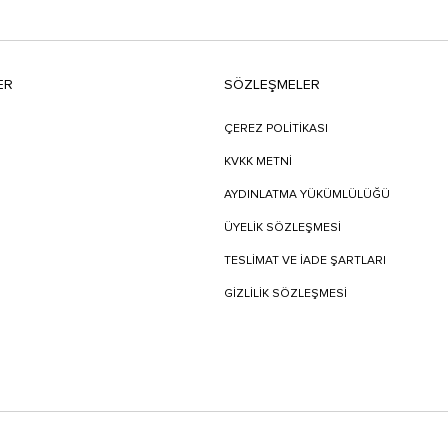
ER
SÖZLEŞMELER
ÇEREZ POLİTİKASI
KVKK METNİ
AYDINLATMA YÜKÜMLÜLÜĞÜ
ÜYELIK SÖZLEŞMESI
TESLIMAT VE İADE ŞARTLARI
GİZLİLİK SÖZLEŞMESİ