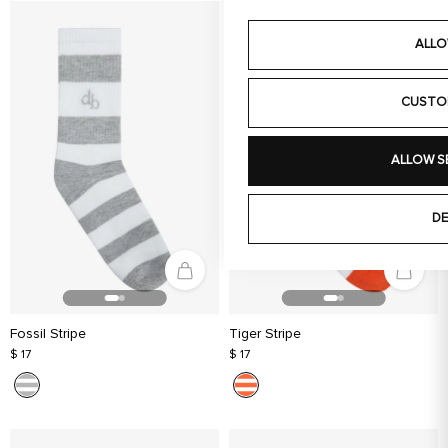
ALLO
CUSTO
ALLOW S
DE
Fossil Stripe
Tiger Stripe
$ 17
$ 17