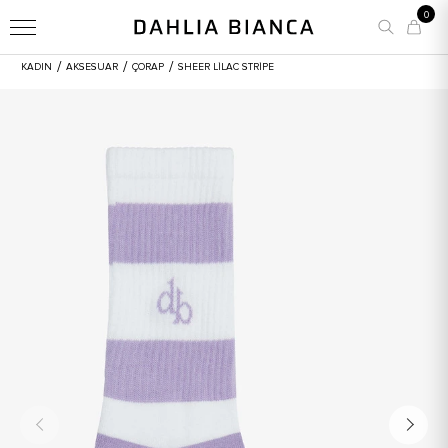
0
/
/
/
KADIN
AKSESUAR
ÇORAP
SHEER LILAC STRIPE