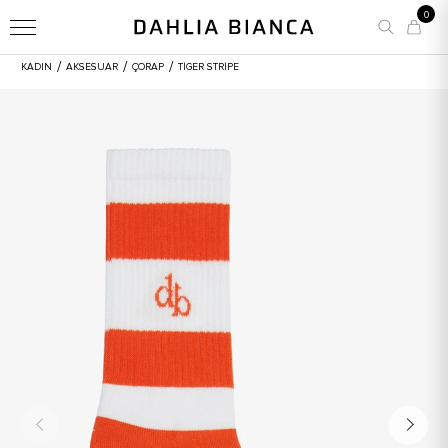
0
/
/
/
KADIN
AKSESUAR
ÇORAP
TIGER STRIPE