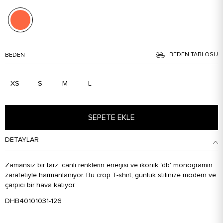
BEDEN TABLOSU
BEDEN
XS
S
M
L
SEPETE EKLE
DETAYLAR
Zamansız bir tarz, canlı renklerin enerjisi ve ikonik 'db' monogramın
zarafetiyle harmanlanıyor. Bu crop T-shirt, günlük stilinize modern ve
çarpıcı bir hava katıyor.
DHB40101031-126