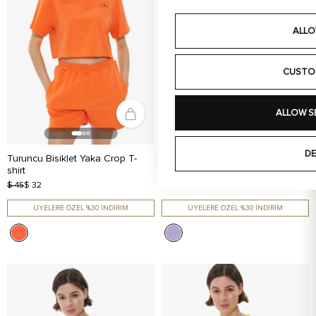
ALLO
CUSTO
ALLOW S
DE
Turuncu Bisiklet Yaka Crop T-
Lila Bisiklet Yaka Uzun Kol Crop
shirt
T-shirt
$ 45
$ 32
$ 45
$ 32
ÜYELERE ÖZEL %30 İNDİRİM
ÜYELERE ÖZEL %30 İNDİRİM