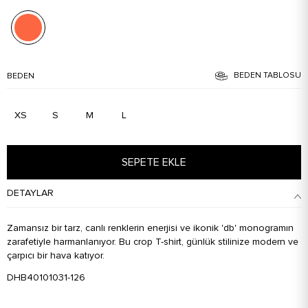
BEDEN TABLOSU
BEDEN
XS
S
M
L
SEPETE EKLE
DETAYLAR
Zamansız bir tarz, canlı renklerin enerjisi ve ikonik 'db' monogramın
zarafetiyle harmanlanıyor. Bu crop T-shirt, günlük stilinize modern ve
çarpıcı bir hava katıyor.
DHB40101031-126