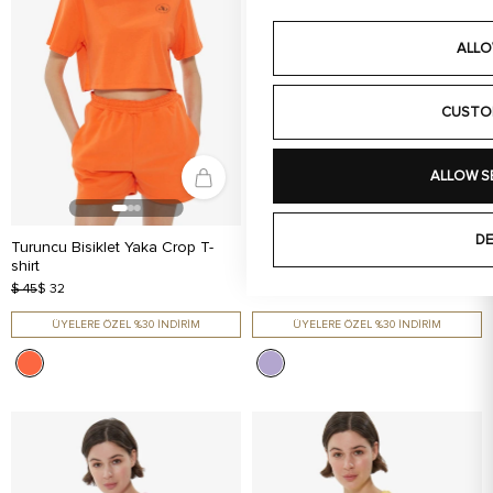
ALLO
CUSTO
ALLOW S
DE
Turuncu Bisiklet Yaka Crop T-
Lila Bisiklet Yaka Uzun Kol Crop
shirt
T-shirt
$ 45
$ 32
$ 45
$ 32
ÜYELERE ÖZEL %30 İNDİRİM
ÜYELERE ÖZEL %30 İNDİRİM