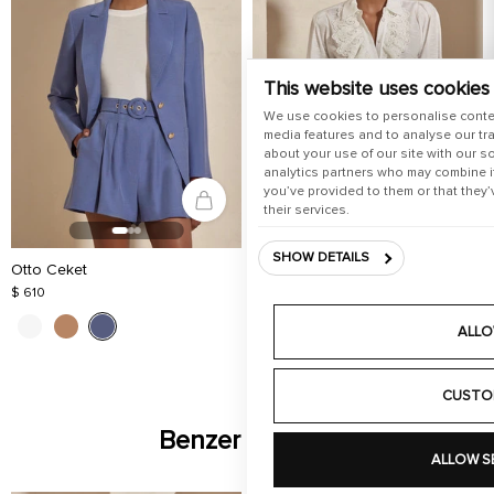
This website uses cookies
We use cookies to personalise conte
media features and to analyse our tra
about your use of our site with our s
analytics partners who may combine it
you’ve provided to them or that they’
their services.
SHOW DETAILS
Otto Ceket
Isla Gömlek
$ 610
$ 320
ALLO
CUSTO
Benzer Ürünler
ALLOW S