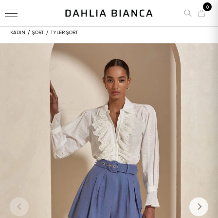
0
/
/
KADIN
ŞORT
TYLER ŞORT