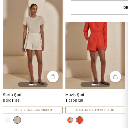
DE
Stella Şort
Mavis Şort
$ 310
$ 155
$ 250
$ 125
ÜYELERE ÖZEL %50 İNDİRİM
ÜYELERE ÖZEL %50 İNDİRİM