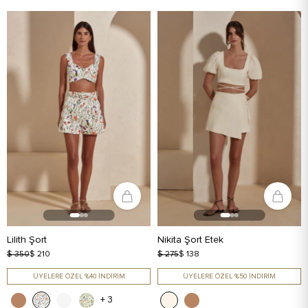
Lilith Şort
Nikita Şort Etek
$ 350
$ 210
$ 275
$ 138
ÜYELERE ÖZEL %40 İNDİRİM
ÜYELERE ÖZEL %50 İNDİRİM
+ 3