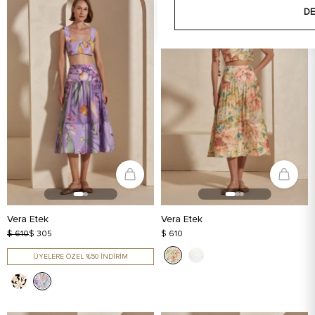
DE
Vera Etek
Vera Etek
$ 610
$ 305
$ 610
ÜYELERE ÖZEL %50 İNDİRİM