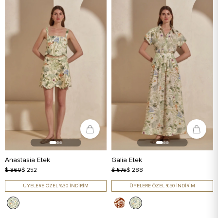
Anastasia Etek
Galia Etek
$ 360
$ 252
$ 575
$ 288
ÜYELERE ÖZEL %30 İNDİRİM
ÜYELERE ÖZEL %50 İNDİRİM