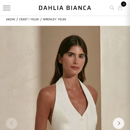
0
/
/
KADIN
CEKET I YELEK
WRENLEY YELEK