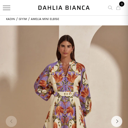
0
/
/
KADIN
GİYİM
AMELIA MINI ELBISE