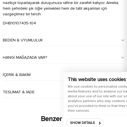
nazikçe toparlayarak duruşunuza rafine bir zarafet katıyor. Amelia,
hem şehirdeki şık öğle yemekleri hem de tatil akşamları için
vazgeçilmez bir tercih.
DHB10107435-104
BEDEN & UYUMLULUK
HANGI MAĞAZADA VAR?
İÇERIK & BAKIM
This website uses cookies
We use cookies to personalise conte
media features and to analyse our tra
TESLIMAT & İADE
about your use of our site with our s
analytics partners who may combine it
you’ve provided to them or that they’
their services.
Benzer Ürünler
SHOW DETAILS