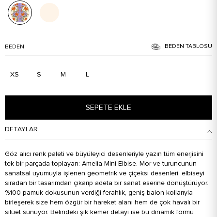
BEDEN TABLOSU
BEDEN
XS
S
M
L
SEPETE EKLE
DETAYLAR
Göz alıcı renk paleti ve büyüleyici desenleriyle yazın tüm enerjisini
tek bir parçada toplayan: Amelia Mini Elbise. Mor ve turuncunun
sanatsal uyumuyla işlenen geometrik ve çiçeksi desenleri, elbiseyi
sıradan bir tasarımdan çıkarıp adeta bir sanat eserine dönüştürüyor.
%100 pamuk dokusunun verdiği ferahlık, geniş balon kollarıyla
birleşerek size hem özgür bir hareket alanı hem de çok havalı bir
silüet sunuyor. Belindeki şık kemer detayı ise bu dinamik formu