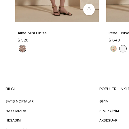
Aline Mini Elbise
Irene Elbis
$ 520
$ 640
BILGI
POPÜLER LİNKL
SATIŞ NOKTALARI
GİYİM
HAKKIMIZDA
SPOR GİYİM
HESABIM
AKSESUAR