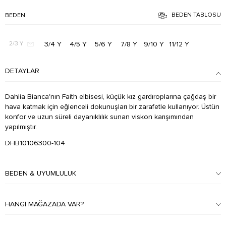
BEDEN TABLOSU
BEDEN
3/4 Y
4/5 Y
5/6 Y
7/8 Y
9/10 Y
11/12 Y
2/3 Y
DETAYLAR
Dahlia Bianca'nın Faith elbisesi, küçük kız gardıroplarına çağdaş bir
hava katmak için eğlenceli dokunuşları bir zarafetle kullanıyor. Üstün
konfor ve uzun süreli dayanıklılık sunan viskon karışımından
yapılmıştır.
DHB10106300-104
BEDEN & UYUMLULUK
HANGI MAĞAZADA VAR?