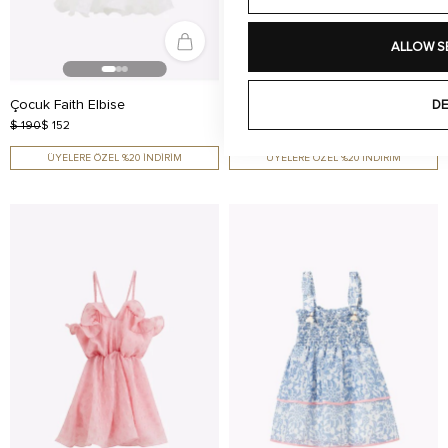
ALLOW S
Çocuk Faith Elbise
Çocuk Faith Elbise
DE
$ 190
$ 152
$ 190
$ 152
ÜYELERE ÖZEL %20 İNDİRİM
ÜYELERE ÖZEL %20 İNDİRİM