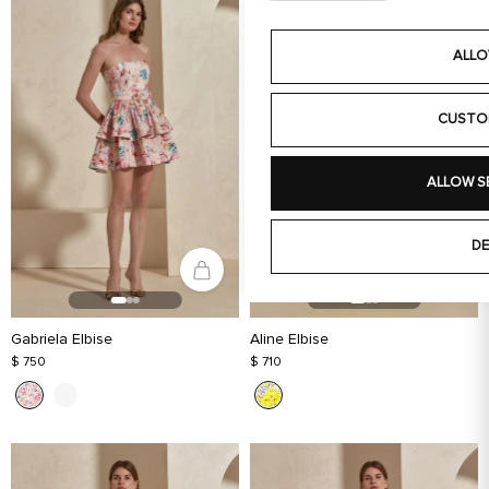
ALLO
CUSTO
ALLOW S
DE
Gabriela Elbise
Aline Elbise
$ 750
$ 710