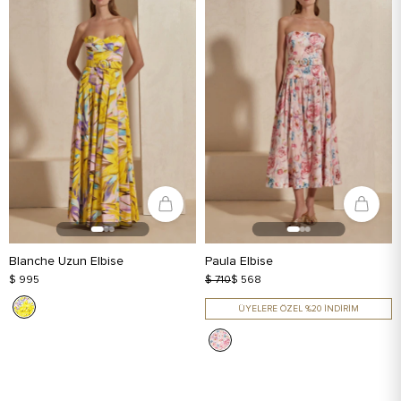
Blanche Uzun Elbise
Paula Elbise
$ 995
$ 710
$ 568
ÜYELERE ÖZEL %20 İNDİRİM