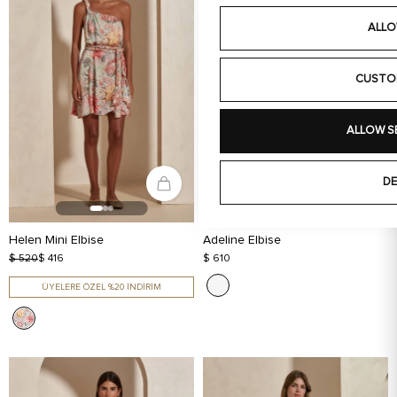
ALLO
CUSTO
ALLOW S
DE
Helen Mini Elbise
Adeline Elbise
$ 520
$ 416
$ 610
ÜYELERE ÖZEL %20 İNDİRİM