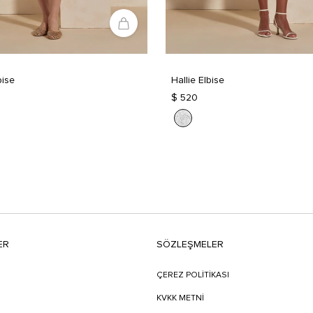
bise
Hallie Elbise
$ 520
ER
SÖZLEŞMELER
ÇEREZ POLİTİKASI
KVKK METNİ