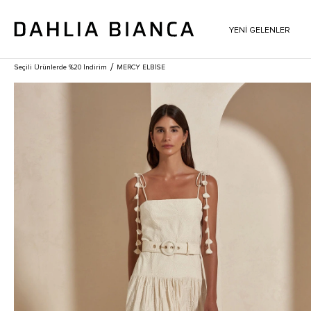
YENİ GELENLER
/
Seçili Ürünlerde %20 İndirim
MERCY ELBISE