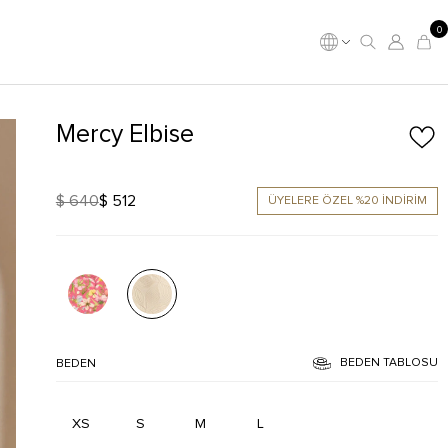
0
Mercy Elbise
$ 640
$ 512
ÜYELERE ÖZEL %20 İNDİRİM
BEDEN TABLOSU
BEDEN
XS
S
M
L