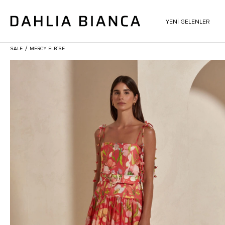
YENİ GELENLER
/
SALE
MERCY ELBISE