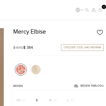
0
Mercy Elbise
$ 640
$ 384
ÜYELERE ÖZEL %40 İNDİRİM
BEDEN TABLOSU
BEDEN
XS
S
M
L