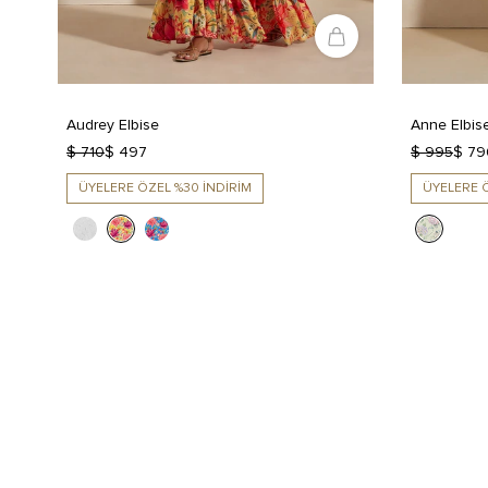
Audrey Elbise
Anne Elbis
$ 710
$ 497
$ 995
$ 79
ÜYELERE ÖZEL %30 İNDİRİM
ÜYELERE Ö