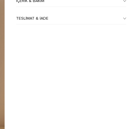
İÇERIK & BAKIM
TESLIMAT & İADE