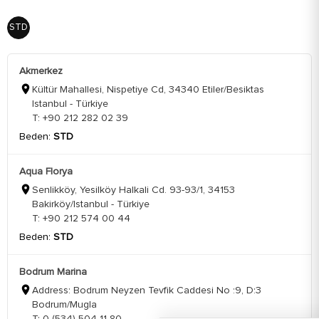
STD
Akmerkez
Kültür Mahallesi, Nispetiye Cd, 34340 Etiler/Besiktas
Istanbul - Türkiye
T: +90 212 282 02 39
Beden:
STD
Aqua Florya
Senlikköy, Yesilköy Halkali Cd. 93-93/1, 34153
Bakirköy/Istanbul - Türkiye
T: +90 212 574 00 44
Beden:
STD
Bodrum Marina
Address: Bodrum Neyzen Tevfik Caddesi No :9, D:3
Bodrum/Mugla
T: 0 (534) 504 11 80