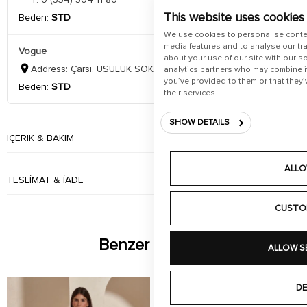
This website uses cookies
Beden:
STD
We use cookies to personalise conte
media features and to analyse our tra
Vogue
about your use of our site with our s
Address: Çarsi, USULUK SOKAK, 48415 Bodrum/Mugla
analytics partners who may combine it
you’ve provided to them or that they’
Beden:
STD
their services.
SHOW DETAILS
İÇERIK & BAKIM
ALLO
TESLIMAT & İADE
CUSTO
Benzer Ürünler
ALLOW S
DE