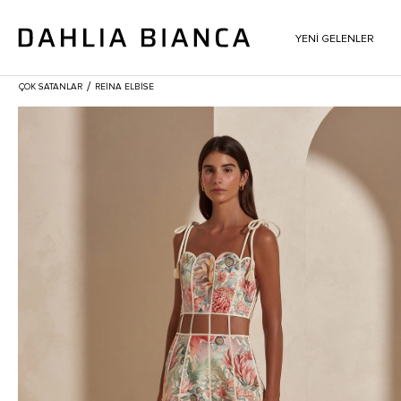
YENİ GELENLER
/
ÇOK SATANLAR
REINA ELBISE