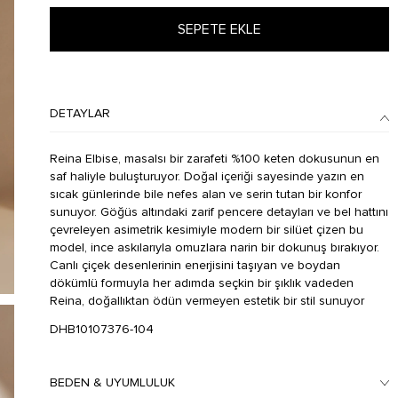
SEPETE EKLE
DETAYLAR
Reina Elbise, masalsı bir zarafeti %100 keten dokusunun en
saf haliyle buluşturuyor. Doğal içeriği sayesinde yazın en
sıcak günlerinde bile nefes alan ve serin tutan bir konfor
sunuyor. Göğüs altındaki zarif pencere detayları ve bel hattını
çevreleyen asimetrik kesimiyle modern bir silüet çizen bu
model, ince askılarıyla omuzlara narin bir dokunuş bırakıyor.
Canlı çiçek desenlerinin enerjisini taşıyan ve boydan
dökümlü formuyla her adımda seçkin bir şıklık vadeden
Reina, doğallıktan ödün vermeyen estetik bir stil sunuyor
DHB10107376-104
BEDEN & UYUMLULUK