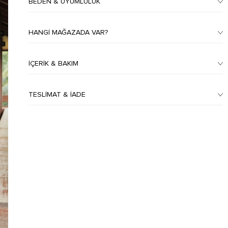
BEDEN & UYUMLULUK
HANGI MAĞAZADA VAR?
İÇERIK & BAKIM
TESLIMAT & İADE