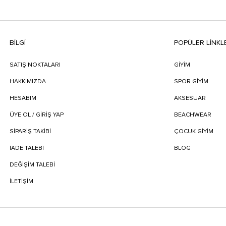
BILGI
POPÜLER LİNKL
SATIŞ NOKTALARI
GİYİM
HAKKIMIZDA
SPOR GİYİM
HESABIM
AKSESUAR
ÜYE OL / GİRİŞ YAP
BEACHWEAR
SIPARIŞ TAKIBI
ÇOCUK GİYİM
İADE TALEBI
BLOG
DEĞIŞIM TALEBI
İLETIŞIM