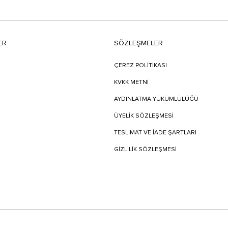
ER
SÖZLEŞMELER
ÇEREZ POLİTİKASI
KVKK METNİ
AYDINLATMA YÜKÜMLÜLÜĞÜ
ÜYELIK SÖZLEŞMESI
TESLIMAT VE İADE ŞARTLARI
GİZLİLİK SÖZLEŞMESİ