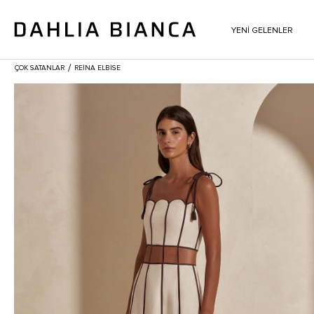
YENİ GELENLER
/
ÇOK SATANLAR
REINA ELBISE