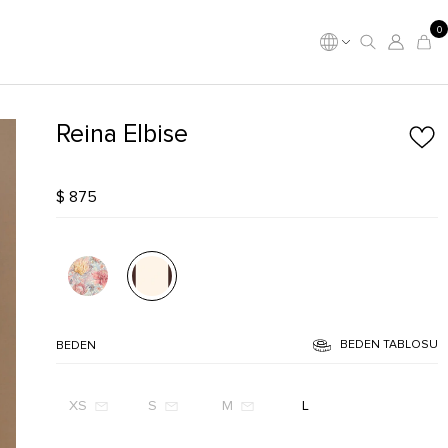
0
Reina Elbise
$ 875
BEDEN TABLOSU
BEDEN
XS
S
M
L