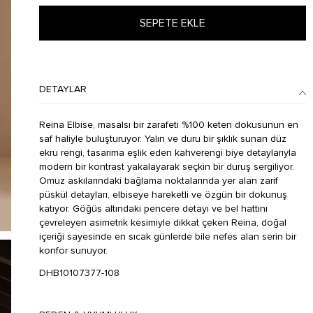
SEPETE EKLE
DETAYLAR
Reina Elbise, masalsı bir zarafeti %100 keten dokusunun en
saf haliyle buluşturuyor. Yalın ve duru bir şıklık sunan düz
ekru rengi, tasarıma eşlik eden kahverengi biye detaylarıyla
modern bir kontrast yakalayarak seçkin bir duruş sergiliyor.
Omuz askılarındaki bağlama noktalarında yer alan zarif
püskül detayları, elbiseye hareketli ve özgün bir dokunuş
katıyor. Göğüs altındaki pencere detayı ve bel hattını
çevreleyen asimetrik kesimiyle dikkat çeken Reina, doğal
içeriği sayesinde en sıcak günlerde bile nefes alan serin bir
konfor sunuyor.
DHB10107377-108