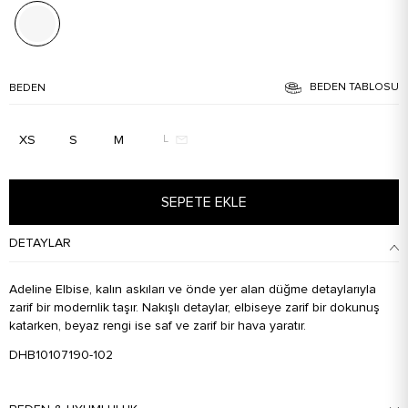
BEDEN TABLOSU
BEDEN
XS
S
M
L
SEPETE EKLE
DETAYLAR
Adeline Elbise, kalın askıları ve önde yer alan düğme detaylarıyla
zarif bir modernlik taşır. Nakışlı detaylar, elbiseye zarif bir dokunuş
katarken, beyaz rengi ise saf ve zarif bir hava yaratır.
DHB10107190-102