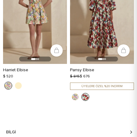
Harriet Elbise
Pansy Elbise
$ 520
$ 845
$ 676
ÜYELERE ÖZEL %20 İNDİRİM
BILGI