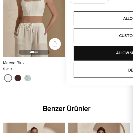
ALLO
CUSTO
ALLOW S
Maeve Bluz
$ 310
DE
Benzer Ürünler