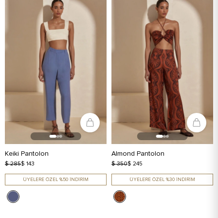
Keiki Pantolon
Almond Pantolon
$ 285
$ 143
$ 350
$ 245
ÜYELERE ÖZEL %50 İNDİRİM
ÜYELERE ÖZEL %30 İNDİRİM