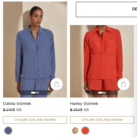
DE
Dalida Gömlek
Harley Gömlek
$ 270
$ 135
$ 250
$ 125
ÜYELERE ÖZEL %50 İNDİRİM
ÜYELERE ÖZEL %50 İNDİRİM