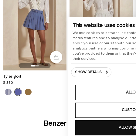
This website uses cookies
We use cookies to personalise conte
media features and to analyse our tra
about your use of our site with our s
analytics partners who may combine it
you’ve provided to them or that they’
their services.
SHOW DETAILS
Tyler Şort
Anais Etek
$ 350
$ 250
ALLO
CUSTO
Benzer Ürünler
ALLOW S