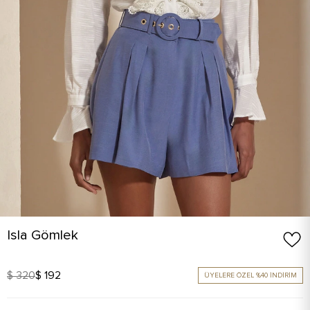
Isla Gömlek
$ 320
$ 192
ÜYELERE ÖZEL %40 İNDİRİM