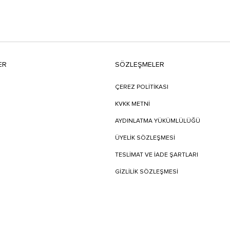
ER
SÖZLEŞMELER
ÇEREZ POLİTİKASI
KVKK METNİ
AYDINLATMA YÜKÜMLÜLÜĞÜ
ÜYELIK SÖZLEŞMESI
TESLIMAT VE İADE ŞARTLARI
GİZLİLİK SÖZLEŞMESİ