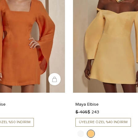
ise
Maya Elbise
$ 405
$ 243
ZEL %50 İNDİRİM
ÜYELERE ÖZEL %40 İNDİRİM