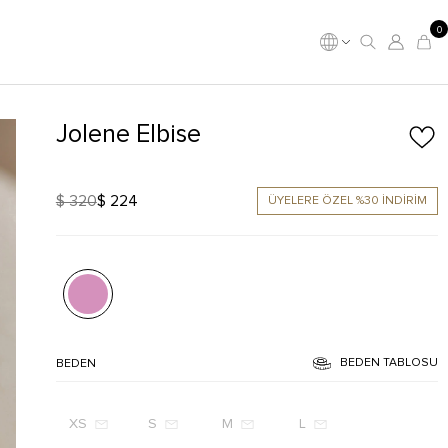
0
Jolene Elbise
$ 320
$ 224
ÜYELERE ÖZEL %30 İNDİRİM
BEDEN TABLOSU
BEDEN
XS
S
M
L