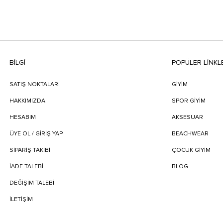
BILGI
POPÜLER LİNKL
SATIŞ NOKTALARI
GİYİM
HAKKIMIZDA
SPOR GİYİM
HESABIM
AKSESUAR
ÜYE OL / GİRİŞ YAP
BEACHWEAR
SIPARIŞ TAKIBI
ÇOCUK GİYİM
İADE TALEBI
BLOG
DEĞIŞIM TALEBI
İLETIŞIM