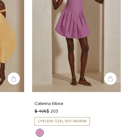
Caterina Elbise
$ 405
$ 203
ÜYELERE ÖZEL %50 İNDİRİM