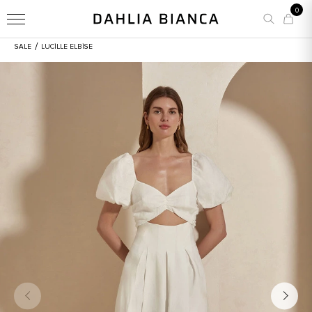
0
/
SALE
LUCILLE ELBISE