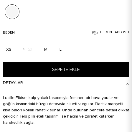
BEDEN TABLOSU
BEDEN
XS
M
L
S
SEPETE EKLE
DETAYLAR
Lucille Elbise, kalp yakalı tasarımıyla feminen bir hava yaratır ve
göğüs kısmındaki büzgü detayıyla silueti vurgular. Elastik manşetli
kısa balon kolları rahatlık sunar. Önde bulunan pencere detayı dikkat
çekicidir. Ters pilili etek tasarımı ise hacim ve zarafet katarken
hareketlilik sağlar.