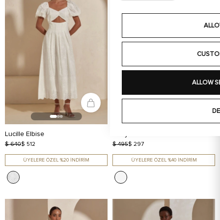
ALLO
CUSTO
ALLOW S
DE
Lucille Elbise
Ruby Elbise
$ 640
$ 512
$ 495
$ 297
ÜYELERE ÖZEL %20 İNDİRİM
ÜYELERE ÖZEL %40 İNDİRİM