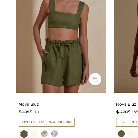
Nova Bluz
Nova Bluz
$ 195
$ 98
$ 270
$ 13
ÜYELERE ÖZEL %50 İNDİRİM
ÜYELERE Ö