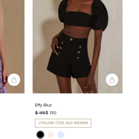
Effy Bluz
$ 185
$ 130
ÜYELERE ÖZEL %30 İNDİRİM