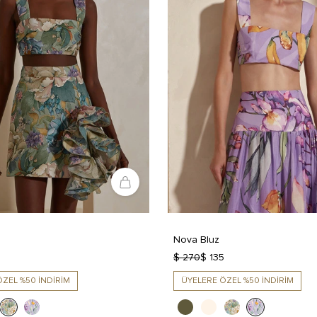
Nova Bluz
5
$ 270
$ 135
ZEL %50 İNDİRİM
ÜYELERE ÖZEL %50 İNDİRİM