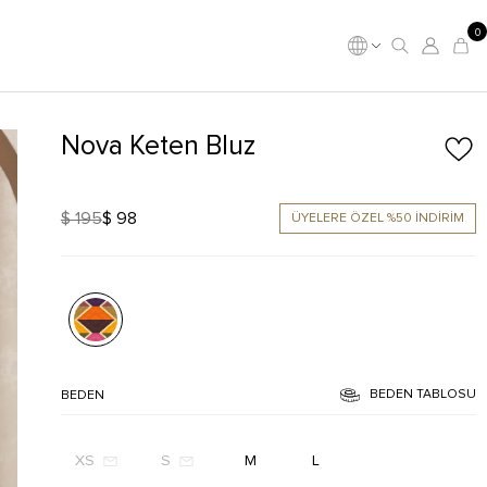
0
Nova Keten Bluz
$ 195
$ 98
ÜYELERE ÖZEL %50 İNDİRİM
BEDEN TABLOSU
BEDEN
XS
S
M
L