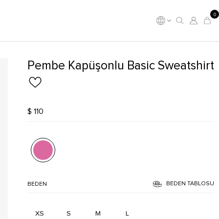
0
Pembe Kapüşonlu Basic Sweatshirt
$ 110
BEDEN TABLOSU
BEDEN
XS
S
M
L