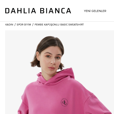
YENİ GELENLER
/
/
KADIN
SPOR GİYİM
PEMBE KAPÜŞONLU BASIC SWEATSHIRT