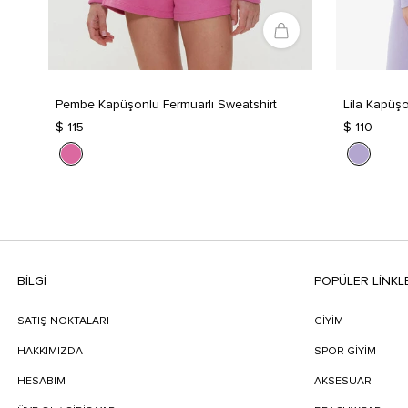
Pembe Kapüşonlu Fermuarlı Sweatshirt
Lila Kapüşo
$ 115
$ 110
BILGI
POPÜLER LİNKL
SATIŞ NOKTALARI
GİYİM
HAKKIMIZDA
SPOR GİYİM
HESABIM
AKSESUAR